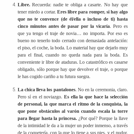
Libre.
Recuerda: nadie te obliga a casarte. No hay que
tener miedo a cortar.
Eres libre para romper, si hay algo
que no te convence (de él/ella o incluso de ti) hasta
cinco minutos antes de pasar por la vicaría
. Pero es
que ya tengo el traje de novia… no importa. Por eso es
bueno no tenerlo todo cerrado con demasiada antelación:
el piso, el coche, la boda. Lo material hay que dejarlo muy
para el final, cuando no queda nada para la boda. Es
conveniente ir libre de ataduras. Lo catastrófico es casarse
obligado, sólo porque hay que devolver el traje, o porque
le has cogido cariño a tu futura suegra.
La chica lleva los pantalones
. No en la ceremonia, claro.
Pero sí en el noviazgo.
Es ella la que hace la selección
de personal, la que marca el ritmo de la conquista, la
que pone obstáculos al varón cuando escala la torre
para llegar hasta la princesa.
¿Por qué? Porque la llave
de la intimidad le da a la mujer un poder inmenso, a través
de la coquetería, con la que lo tiene a sus pies, y el pudor,