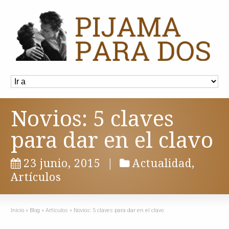
Novios: 5 claves
para dar en el clavo
23 junio, 2015
|
Actualidad
,
Artículos
Inicio
»
Blog
»
Artículos
»
Novios: 5 claves para dar en el clavo