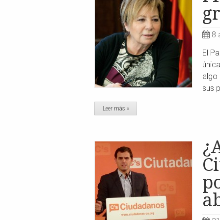
gr
8 
El Pa
única
algo 
sus p
Leer más »
¿
C
po
ab