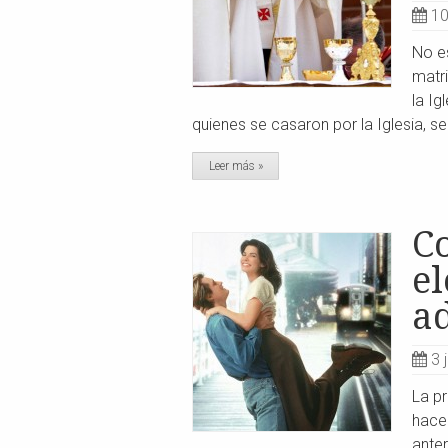
10
No es
matri
la Ig
quienes se casaron por la Iglesia, se
Leer más »
C
el
a
3 
La pr
hace
ante