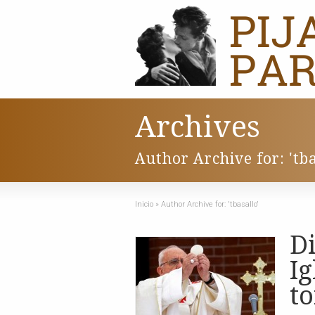
Archives
Author Archive for: 'tba
Inicio
»
Author Archive for: 'tbasallo'
Di
Ig
to