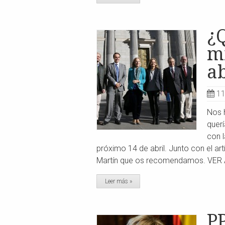
¿
m
ab
11
Nos h
quer
con l
próximo 14 de abril. Junto con el ar
Martín que os recomendamos. VE
Leer más »
PP