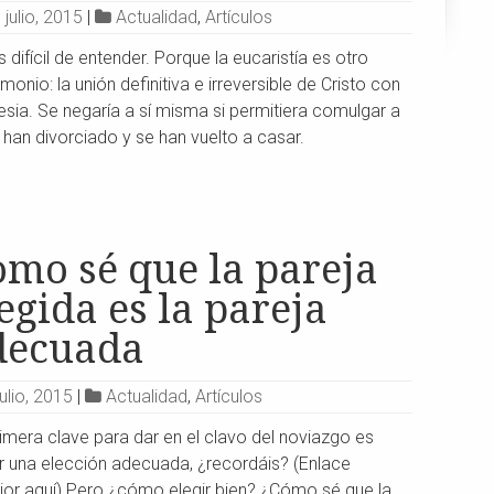
 julio, 2015
|
Actualidad
,
Artículos
 difícil de entender. Porque la eucaristía es otro
monio: la unión definitiva e irreversible de Cristo con
lesia. Se negaría a sí misma si permitiera comulgar a
 han divorciado y se han vuelto a casar.
omo sé que la pareja
egida es la pareja
decuada
julio, 2015
|
Actualidad
,
Artículos
imera clave para dar en el clavo del noviazgo es
r una elección adecuada, ¿recordáis? (Enlace
rior aquí) Pero ¿cómo elegir bien? ¿Cómo sé que la