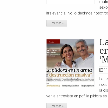
matr
sexo
irrelevancia. No lo decimos nosotros,
Leer más »
La
en
‘
11
La re
nues
la di
ver la entrevista en pdf, la píldor
Leer más »