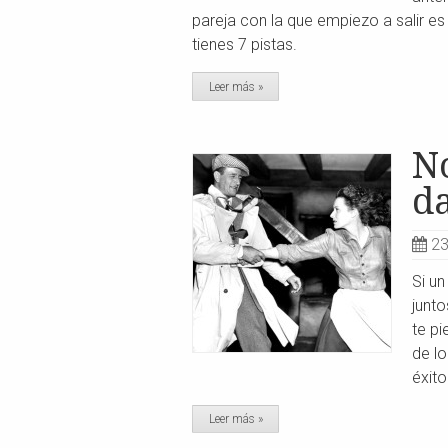
pareja con la que empiezo a salir es
tienes 7 pistas.
Leer más »
No
da
23
Si un
junt
te pi
de l
éxito
Leer más »