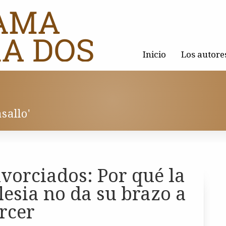
Inicio
Los autore
sallo'
vorciados: Por qué la
lesia no da su brazo a
rcer