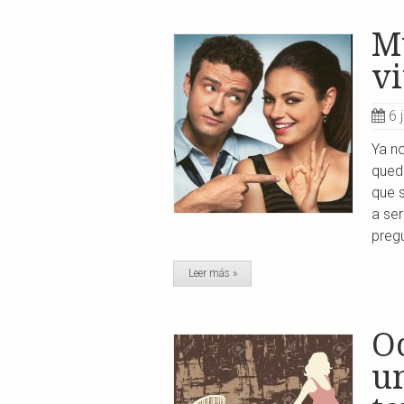
M
vi
6 
Ya no
queda
que s
a se
pregu
Leer más »
O
u