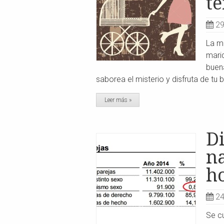
t
29
La ma
mari
buena
saborea el misterio y disfruta de tu 
Leer más »
D
na
h
24
Se c